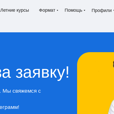
Летние курсы
Формат
Помощь
Профили
а заявку!
. Мы свяжемся с
еграмм!